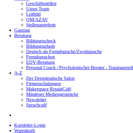
Geschäftsstellen
Unser Team
Leitbild
QM/AZAV
Stellenangebote
Ganztag
Beratung
Bildungsscheck
Bildungsurlaub
Deutsch als Fremdsprache/Zweitsprache
Fremdsprachen
EDV-Beratung
Personal Coach / Psychologischer Berater - Traumasensi
A-Z
Der Demokratische Salon
Firmenschulungen
Makerspace RepairCafé
Mindener Mediengespräche
Newsletter
Sprachcafé
Kursleiter-Login
Warenkorb