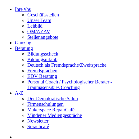
Ihre vhs
Geschäftsstellen
Unser Team
Leitbild
QM/AZAV
Stellenangebote
Ganztag
Beratung
Bildungsscheck
Bildungsurlaub
Deutsch als Fremdsprache/Zweitsprache
Fremdsprachen
EDV-Beratung
Personal Coach / Psychologischer Berater -
Traumasensibles Coaching
A-Z
Der Demokratische Salon
Firmenschulungen
Makerspace RepairCafé
Mindener Mediengespräche
Newsletter
Sprachcafé