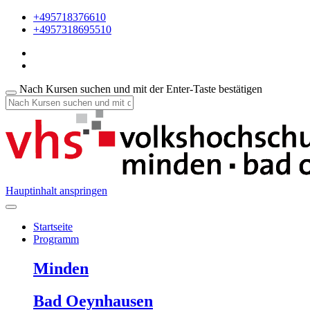
+495718376610
+4957318695510
Nach Kursen suchen und mit der Enter-Taste bestätigen
Hauptinhalt anspringen
Startseite
Programm
Minden
Bad Oeynhausen