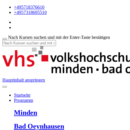
+495718376610
+4957318695510
Nach Kursen suchen und mit der Enter-Taste bestätigen
Hauptinhalt anspringen
Startseite
Programm
Minden
Bad Oeynhausen