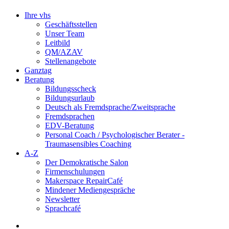
Ihre vhs
Geschäftsstellen
Unser Team
Leitbild
QM/AZAV
Stellenangebote
Ganztag
Beratung
Bildungsscheck
Bildungsurlaub
Deutsch als Fremdsprache/Zweitsprache
Fremdsprachen
EDV-Beratung
Personal Coach / Psychologischer Berater -
Traumasensibles Coaching
A-Z
Der Demokratische Salon
Firmenschulungen
Makerspace RepairCafé
Mindener Mediengespräche
Newsletter
Sprachcafé