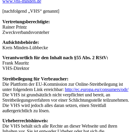
www.vhs-minden.de
[nachfolgend „VHS“ genannt]
Vertretungsberechtigte:
Rainer Printz
Zweckverbandsvorsteher
Aufsichtsbehörde:
Kreis Minden-Lübbecke
Verantwortlich für den Inhalt nach §55 Abs. 2 RStV:
Frank Mauritz
VHS-Direktor
Streitbeilegung für Verbraucher:
Die Plattform der EU-Kommission zur Online-Streitbeilegung ist
unter folgendem Link erreichbar:
http://ec.europa.eu/consumers/odr/
Die VHS ist grundsätzlich nicht verpflichtet und bereit, an
Streitbeilegungsverfahren vor einer Schlichtungsstelle teilzunehmen.
Die VHS wird jedoch alles daran setzen, einen Streitfall
außergerichtlich zu lösen.
Urheberrechtshinweis:
Die VHS behält sich alle Rechte an dieser Webseite und ihren
Inhalten vor. Sie ist entweder Urheber oder hat sich die