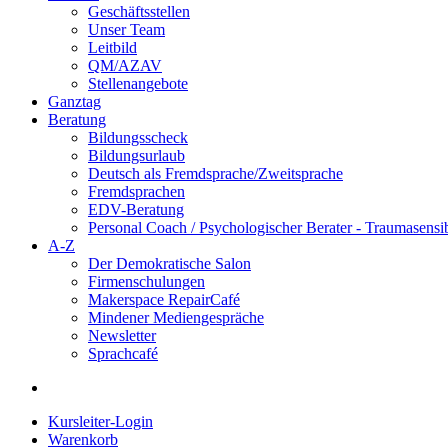
Geschäftsstellen
Unser Team
Leitbild
QM/AZAV
Stellenangebote
Ganztag
Beratung
Bildungsscheck
Bildungsurlaub
Deutsch als Fremdsprache/Zweitsprache
Fremdsprachen
EDV-Beratung
Personal Coach / Psychologischer Berater - Traumasensi
A-Z
Der Demokratische Salon
Firmenschulungen
Makerspace RepairCafé
Mindener Mediengespräche
Newsletter
Sprachcafé
Kursleiter-Login
Warenkorb