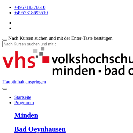
+495718376610
+4957318695510
Nach Kursen suchen und mit der Enter-Taste bestätigen
Hauptinhalt anspringen
Startseite
Programm
Minden
Bad Oeynhausen