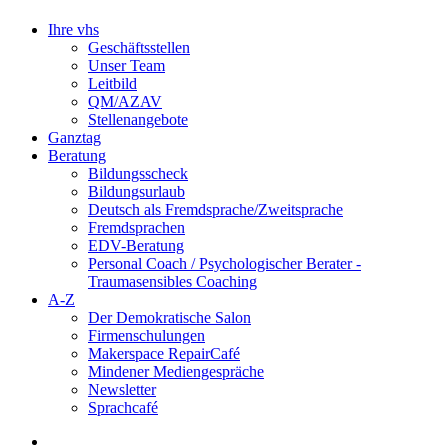
Ihre vhs
Geschäftsstellen
Unser Team
Leitbild
QM/AZAV
Stellenangebote
Ganztag
Beratung
Bildungsscheck
Bildungsurlaub
Deutsch als Fremdsprache/Zweitsprache
Fremdsprachen
EDV-Beratung
Personal Coach / Psychologischer Berater -
Traumasensibles Coaching
A-Z
Der Demokratische Salon
Firmenschulungen
Makerspace RepairCafé
Mindener Mediengespräche
Newsletter
Sprachcafé