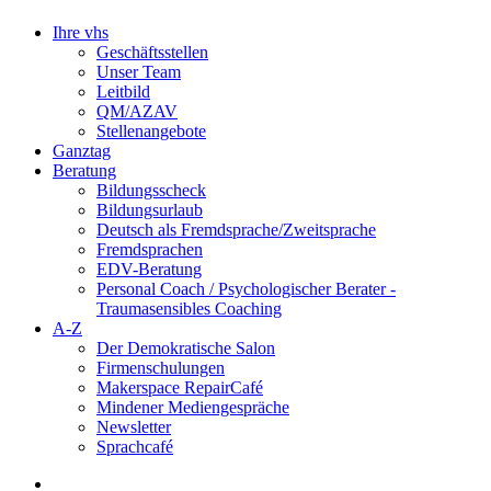
Ihre vhs
Geschäftsstellen
Unser Team
Leitbild
QM/AZAV
Stellenangebote
Ganztag
Beratung
Bildungsscheck
Bildungsurlaub
Deutsch als Fremdsprache/Zweitsprache
Fremdsprachen
EDV-Beratung
Personal Coach / Psychologischer Berater -
Traumasensibles Coaching
A-Z
Der Demokratische Salon
Firmenschulungen
Makerspace RepairCafé
Mindener Mediengespräche
Newsletter
Sprachcafé