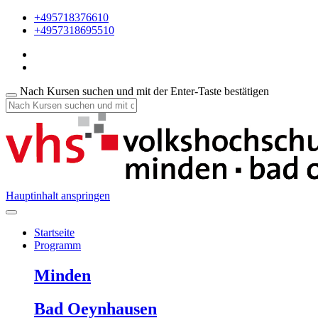
+495718376610
+4957318695510
Nach Kursen suchen und mit der Enter-Taste bestätigen
Hauptinhalt anspringen
Startseite
Programm
Minden
Bad Oeynhausen