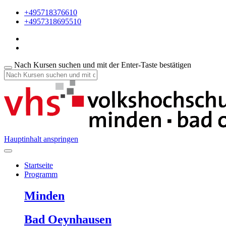
+495718376610
+4957318695510
Nach Kursen suchen und mit der Enter-Taste bestätigen
Hauptinhalt anspringen
Startseite
Programm
Minden
Bad Oeynhausen