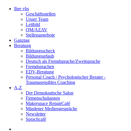
Ihre vhs
Geschäftsstellen
Unser Team
Leitbild
QM/AZAV
Stellenangebote
Ganztag
Beratung
Bildungsscheck
Bildungsurlaub
Deutsch als Fremdsprache/Zweitsprache
Fremdsprachen
EDV-Beratung
Personal Coach / Psychologischer Berater -
Traumasensibles Coaching
A-Z
Der Demokratische Salon
Firmenschulungen
Makerspace RepairCafé
Mindener Mediengespräche
Newsletter
Sprachcafé