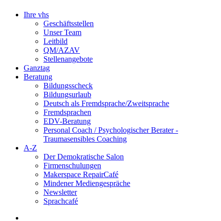
Ihre vhs
Geschäftsstellen
Unser Team
Leitbild
QM/AZAV
Stellenangebote
Ganztag
Beratung
Bildungsscheck
Bildungsurlaub
Deutsch als Fremdsprache/Zweitsprache
Fremdsprachen
EDV-Beratung
Personal Coach / Psychologischer Berater -
Traumasensibles Coaching
A-Z
Der Demokratische Salon
Firmenschulungen
Makerspace RepairCafé
Mindener Mediengespräche
Newsletter
Sprachcafé