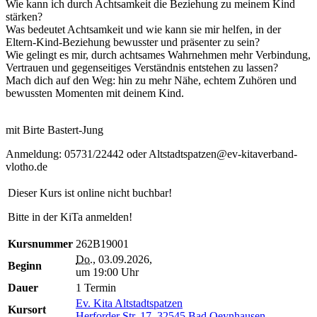
Wie kann ich durch Achtsamkeit die Beziehung zu meinem Kind
stärken?
Was bedeutet Achtsamkeit und wie kann sie mir helfen, in der
Eltern-Kind-Beziehung bewusster und präsenter zu sein?
Wie gelingt es mir, durch achtsames Wahrnehmen mehr Verbindung,
Vertrauen und gegenseitiges Verständnis entstehen zu lassen?
Mach dich auf den Weg: hin zu mehr Nähe, echtem Zuhören und
bewussten Momenten mit deinem Kind.
mit Birte Bastert-Jung
Anmeldung: 05731/22442 oder Altstadtspatzen@ev-kitaverband-
vlotho.de
Dieser Kurs ist online nicht buchbar!
Bitte in der KiTa anmelden!
Kursnummer
262B19001
Do.
, 03.09.2026,
Beginn
um 19:00 Uhr
Dauer
1 Termin
Ev. Kita Altstadtspatzen
Kursort
Herforder Str. 17, 32545 Bad Oeynhausen