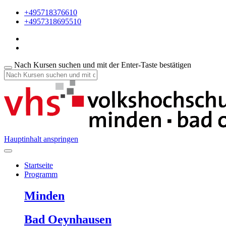
+495718376610
+4957318695510
Nach Kursen suchen und mit der Enter-Taste bestätigen
Hauptinhalt anspringen
Startseite
Programm
Minden
Bad Oeynhausen