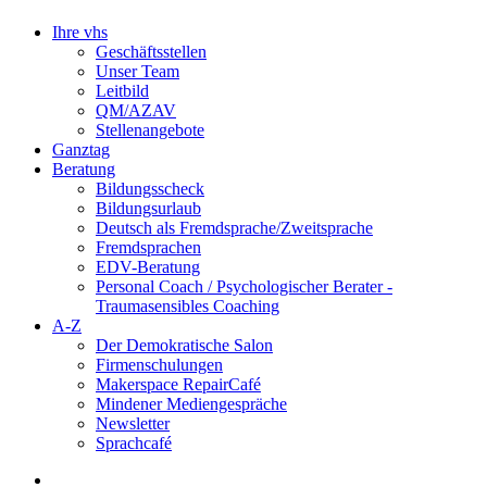
Ihre vhs
Geschäftsstellen
Unser Team
Leitbild
QM/AZAV
Stellenangebote
Ganztag
Beratung
Bildungsscheck
Bildungsurlaub
Deutsch als Fremdsprache/Zweitsprache
Fremdsprachen
EDV-Beratung
Personal Coach / Psychologischer Berater -
Traumasensibles Coaching
A-Z
Der Demokratische Salon
Firmenschulungen
Makerspace RepairCafé
Mindener Mediengespräche
Newsletter
Sprachcafé