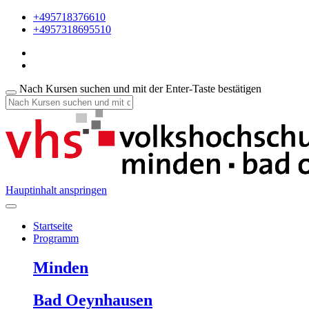
+495718376610
+4957318695510
Nach Kursen suchen und mit der Enter-Taste bestätigen
Hauptinhalt anspringen
Startseite
Programm
Minden
Bad Oeynhausen