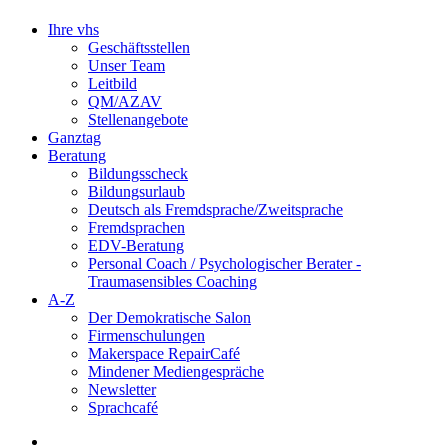
Ihre vhs
Geschäftsstellen
Unser Team
Leitbild
QM/AZAV
Stellenangebote
Ganztag
Beratung
Bildungsscheck
Bildungsurlaub
Deutsch als Fremdsprache/Zweitsprache
Fremdsprachen
EDV-Beratung
Personal Coach / Psychologischer Berater -
Traumasensibles Coaching
A-Z
Der Demokratische Salon
Firmenschulungen
Makerspace RepairCafé
Mindener Mediengespräche
Newsletter
Sprachcafé