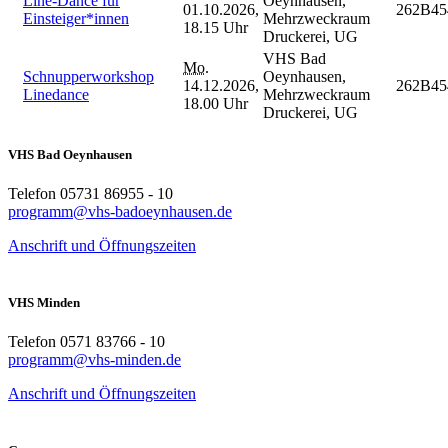
Line-Dance für
Oeynhausen,
01.10.2026,
262B45
Einsteiger*innen
Mehrzweckraum
18.15 Uhr
Druckerei, UG
VHS Bad
Mo.
Schnupperworkshop
Oeynhausen,
14.12.2026,
262B45
Linedance
Mehrzweckraum
18.00 Uhr
Druckerei, UG
VHS Bad Oeynhausen
Telefon 05731 86955 - 10
programm@vhs-badoeynhausen.de
Anschrift und Öffnungszeiten
VHS Minden
Telefon 0571 83766 - 10
programm@vhs-minden.de
Anschrift und Öffnungszeiten