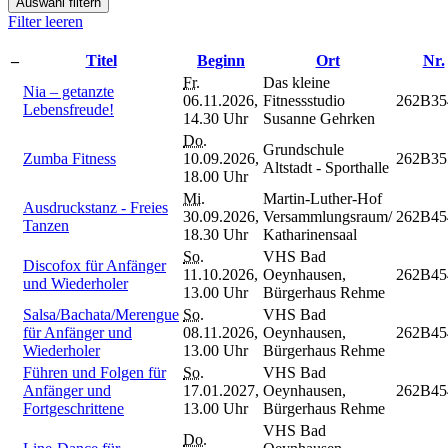
Auswahl filtern
Filter leeren
–
Titel
Beginn
Ort
Nr.
Fr.
Das kleine
Nia – getanzte
06.11.2026,
Fitnessstudio
262B35
Lebensfreude!
14.30 Uhr
Susanne Gehrken
Do.
Grundschule
Zumba Fitness
10.09.2026,
262B35
Altstadt - Sporthalle
18.00 Uhr
Mi.
Martin-Luther-Hof
Ausdruckstanz - Freies
30.09.2026,
Versammlungsraum/
262B45
Tanzen
18.30 Uhr
Katharinensaal
So.
VHS Bad
Discofox für Anfänger
11.10.2026,
Oeynhausen,
262B45
und Wiederholer
13.00 Uhr
Bürgerhaus Rehme
Salsa/Bachata/Merengue
So.
VHS Bad
für Anfänger und
08.11.2026,
Oeynhausen,
262B45
Wiederholer
13.00 Uhr
Bürgerhaus Rehme
Führen und Folgen für
So.
VHS Bad
Anfänger und
17.01.2027,
Oeynhausen,
262B45
Fortgeschrittene
13.00 Uhr
Bürgerhaus Rehme
VHS Bad
Do.