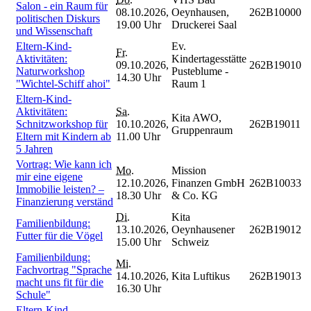
Salon - ein Raum für
08.10.2026,
Oeynhausen,
262B10000
politischen Diskurs
19.00 Uhr
Druckerei Saal
und Wissenschaft
Eltern-Kind-
Ev.
Fr.
Aktivitäten:
Kindertagesstätte
09.10.2026,
262B19010
Naturworkshop
Pusteblume -
14.30 Uhr
"Wichtel-Schiff ahoi"
Raum 1
Eltern-Kind-
Aktivitäten:
Sa.
Kita AWO,
Schnitzworkshop für
10.10.2026,
262B19011
Gruppenraum
Eltern mit Kindern ab
11.00 Uhr
5 Jahren
Vortrag: Wie kann ich
Mo.
Mission
mir eine eigene
12.10.2026,
Finanzen GmbH
262B10033
Immobilie leisten? –
18.30 Uhr
& Co. KG
Finanzierung verständ
Di.
Kita
Familienbildung:
13.10.2026,
Oeynhausener
262B19012
Futter für die Vögel
15.00 Uhr
Schweiz
Familienbildung:
Mi.
Fachvortrag "Sprache
14.10.2026,
Kita Luftikus
262B19013
macht uns fit für die
16.30 Uhr
Schule"
Eltern-Kind-