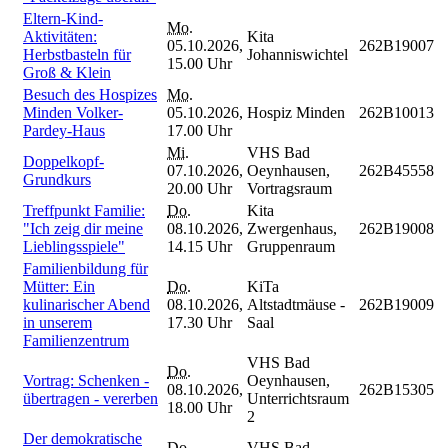
Eltern-Kind-
Mo.
Aktivitäten:
Kita
05.10.2026,
262B19007
Herbstbasteln für
Johanniswichtel
15.00 Uhr
Groß & Klein
Besuch des Hospizes
Mo.
Minden Volker-
05.10.2026,
Hospiz Minden
262B10013
Pardey-Haus
17.00 Uhr
Mi.
VHS Bad
Doppelkopf-
07.10.2026,
Oeynhausen,
262B45558
Grundkurs
20.00 Uhr
Vortragsraum
Treffpunkt Familie:
Do.
Kita
"Ich zeig dir meine
08.10.2026,
Zwergenhaus,
262B19008
Lieblingsspiele"
14.15 Uhr
Gruppenraum
Familienbildung für
Mütter: Ein
Do.
KiTa
kulinarischer Abend
08.10.2026,
Altstadtmäuse -
262B19009
in unserem
17.30 Uhr
Saal
Familienzentrum
VHS Bad
Do.
Vortrag: Schenken -
Oeynhausen,
08.10.2026,
262B15305
übertragen - vererben
Unterrichtsraum
18.00 Uhr
2
Der demokratische
Do.
VHS Bad