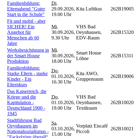
Familienbildung:
Di.
Elternabend "Guter
29.09.2026,
Kita Luftikus
262B19005
Start in die Schule"
19.00 Uhr
Fit und mobil - aber
SICHER! Ein
Mi.
VHS Bad
Angebot für
30.09.2026,
Oeynhausen,
262B15320
Menschen ab 60
9.30 Uhr
EDV-Raum
Jahre
Werksbesichtigung in
Mi.
Smart House
der Smart House
30.09.2026,
262B15311
Löhne
Produktion
18.00 Uhr
Familienbildung:
Do.
Starke Eltern - starke
Kita AWO,
01.10.2026,
262B19006
Kinder - Ein
Gruppenraum
16.30 Uhr
Elternkurs
Das Kaiserreich, die
Kriege und die
Do.
VHS Bad
Kapitulation -
01.10.2026,
Oeynhausen,
262B10020
Deutschland 1900 -
19.00 Uhr
Textilraum
1945
Stadtführung Bad
Sa.
Oeynhausen im
Vorplatz Eiscafé
03.10.2026,
262B10021
Nationalsozialismus -
Piccoli
15.00 Uhr
"Fackelzüge überall“