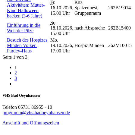
Fr.
Kita
Aktivitäten: Mutter-
16.10.2026,
Spatzennest,
262B19014
Kind Halloween
15.00 Uhr
Gruppenraum
backen (3-6 Jahre)
So.
Einführung in die
18.10.2026,
nach Absprache
262B15400
Welt der Pilze
15.00 Uhr
Besuch des Hospizes
Mo.
Minden Volker-
19.10.2026,
Hospiz Minden
262M10015
Pardey-Haus
17.00 Uhr
Seite 1 von 3
1
2
3
VHS Bad Oeynhausen
Telefon 05731 86955 - 10
programm@vhs-badoeynhausen.de
Anschrift und Öffnungszeiten