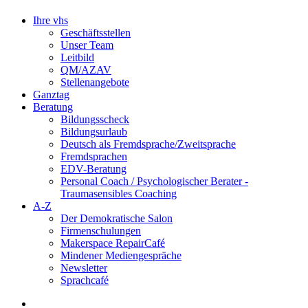
Ihre vhs
Geschäftsstellen
Unser Team
Leitbild
QM/AZAV
Stellenangebote
Ganztag
Beratung
Bildungsscheck
Bildungsurlaub
Deutsch als Fremdsprache/Zweitsprache
Fremdsprachen
EDV-Beratung
Personal Coach / Psychologischer Berater -
Traumasensibles Coaching
A-Z
Der Demokratische Salon
Firmenschulungen
Makerspace RepairCafé
Mindener Mediengespräche
Newsletter
Sprachcafé