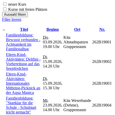
neuer Kurs
Kurse mit freien Plätzen
Auswahl filtern
Filter leeren
–
Titel
Beginn
Ort
Nr.
Familienbildung:
Do.
Kita
Bewusst verbunden -
03.09.2026,
Altstadtspatzen
262B19001
Achtsamkeit im
19.00 Uhr
Gruppenraum
Familienalltag
Eltern-Kind-
Di.
Aktivitäten: Delifini -
15.09.2026,
262B19002
Vorbereitung auf das
14.20 Uhr
Seepferdchen
Eltern-Kind-
Aktivitäten:
Di.
Internationales
15.09.2026,
262B19003
Mitbring-Picknick an
15.30 Uhr
der Aqua Magica
Familienbildung:
Mi.
Kita Weserbande
"Startklar für die
23.09.2026,
(Dehme),
262B19004
Schule - Schulstart
14.00 Uhr
Gruppenraum
leicht gemacht"