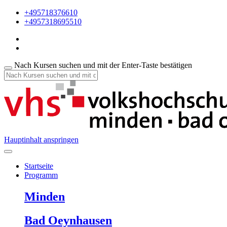
+495718376610
+4957318695510
Nach Kursen suchen und mit der Enter-Taste bestätigen
Hauptinhalt anspringen
Startseite
Programm
Minden
Bad Oeynhausen