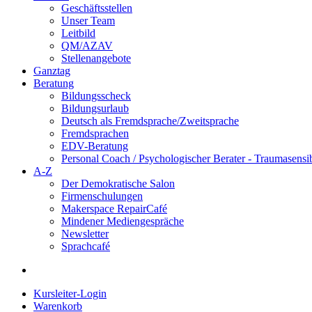
Geschäftsstellen
Unser Team
Leitbild
QM/AZAV
Stellenangebote
Ganztag
Beratung
Bildungsscheck
Bildungsurlaub
Deutsch als Fremdsprache/Zweitsprache
Fremdsprachen
EDV-Beratung
Personal Coach / Psychologischer Berater - Traumasensi
A-Z
Der Demokratische Salon
Firmenschulungen
Makerspace RepairCafé
Mindener Mediengespräche
Newsletter
Sprachcafé
Kursleiter-Login
Warenkorb