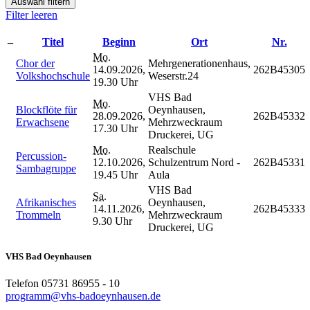
Auswahl filtern
Filter leeren
–
Titel
Beginn
Ort
Nr.
Mo.
Chor der
Mehrgenerationenhaus,
14.09.2026,
262B45305
Volkshochschule
Weserstr.24
19.30 Uhr
VHS Bad
Mo.
Blockflöte für
Oeynhausen,
28.09.2026,
262B45332
Erwachsene
Mehrzweckraum
17.30 Uhr
Druckerei, UG
Mo.
Realschule
Percussion-
12.10.2026,
Schulzentrum Nord -
262B45331
Sambagruppe
19.45 Uhr
Aula
VHS Bad
Sa.
Afrikanisches
Oeynhausen,
14.11.2026,
262B45333
Trommeln
Mehrzweckraum
9.30 Uhr
Druckerei, UG
VHS Bad Oeynhausen
Telefon 05731 86955 - 10
programm@vhs-badoeynhausen.de