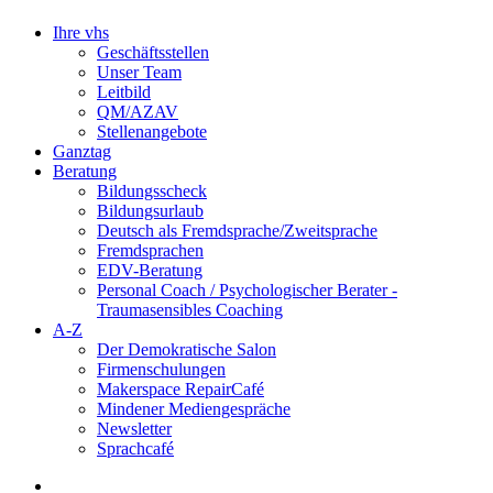
Ihre vhs
Geschäftsstellen
Unser Team
Leitbild
QM/AZAV
Stellenangebote
Ganztag
Beratung
Bildungsscheck
Bildungsurlaub
Deutsch als Fremdsprache/Zweitsprache
Fremdsprachen
EDV-Beratung
Personal Coach / Psychologischer Berater -
Traumasensibles Coaching
A-Z
Der Demokratische Salon
Firmenschulungen
Makerspace RepairCafé
Mindener Mediengespräche
Newsletter
Sprachcafé