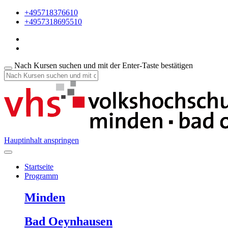
+495718376610
+4957318695510
Nach Kursen suchen und mit der Enter-Taste bestätigen
Hauptinhalt anspringen
Startseite
Programm
Minden
Bad Oeynhausen