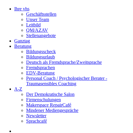
Ihre vhs
Geschäftsstellen
Unser Team
Leitbild
QM/AZAV
Stellenangebote
Ganztag
Beratung
Bildungsscheck
Bildungsurlaub
Deutsch als Fremdsprache/Zweitsprache
Fremdsprachen
EDV-Beratung
Personal Coach / Psychologischer Berater -
Traumasensibles Coaching
A-Z
Der Demokratische Salon
Firmenschulungen
Makerspace RepairCafé
Mindener Mediengespräche
Newsletter
Sprachcafé