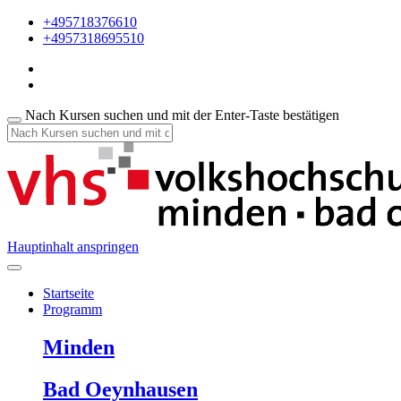
+495718376610
+4957318695510
Nach Kursen suchen und mit der Enter-Taste bestätigen
Hauptinhalt anspringen
Startseite
Programm
Minden
Bad Oeynhausen