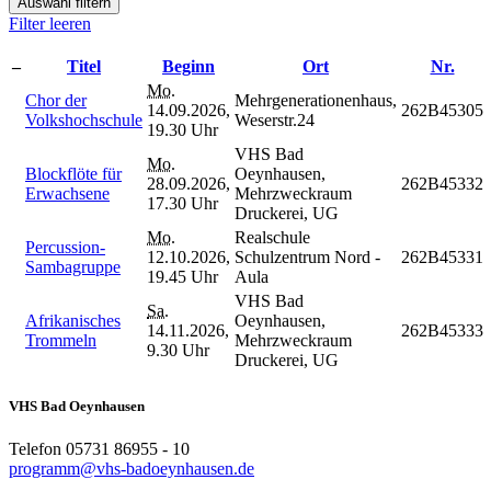
Auswahl filtern
Filter leeren
–
Titel
Beginn
Ort
Nr.
Mo.
Chor der
Mehrgenerationenhaus,
14.09.2026,
262B45305
Volkshochschule
Weserstr.24
19.30 Uhr
VHS Bad
Mo.
Blockflöte für
Oeynhausen,
28.09.2026,
262B45332
Erwachsene
Mehrzweckraum
17.30 Uhr
Druckerei, UG
Mo.
Realschule
Percussion-
12.10.2026,
Schulzentrum Nord -
262B45331
Sambagruppe
19.45 Uhr
Aula
VHS Bad
Sa.
Afrikanisches
Oeynhausen,
14.11.2026,
262B45333
Trommeln
Mehrzweckraum
9.30 Uhr
Druckerei, UG
VHS Bad Oeynhausen
Telefon 05731 86955 - 10
programm@vhs-badoeynhausen.de