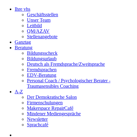
Ihre vhs
Geschäftsstellen
Unser Team
Leitbild
QM/AZAV
Stellenangebote
Ganztag
Beratung
Bildungsscheck
Bildungsurlaub
Deutsch als Fremdsprache/Zweitsprache
Fremdsprachen
EDV-Beratung
Personal Coach / Psychologischer Berater -
Traumasensibles Coaching
A-Z
Der Demokratische Salon
Firmenschulungen
Makerspace RepairCafé
Mindener Mediengespräche
Newsletter
Sprachcafé