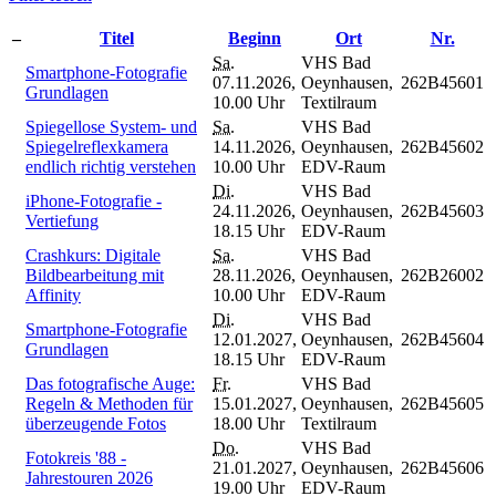
–
Titel
Beginn
Ort
Nr.
Sa.
VHS Bad
Smartphone-Fotografie
07.11.2026,
Oeynhausen,
262B45601
Grundlagen
10.00 Uhr
Textilraum
Spiegellose System- und
Sa.
VHS Bad
Spiegelreflexkamera
14.11.2026,
Oeynhausen,
262B45602
endlich richtig verstehen
10.00 Uhr
EDV-Raum
Di.
VHS Bad
iPhone-Fotografie -
24.11.2026,
Oeynhausen,
262B45603
Vertiefung
18.15 Uhr
EDV-Raum
Crashkurs: Digitale
Sa.
VHS Bad
Bildbearbeitung mit
28.11.2026,
Oeynhausen,
262B26002
Affinity
10.00 Uhr
EDV-Raum
Di.
VHS Bad
Smartphone-Fotografie
12.01.2027,
Oeynhausen,
262B45604
Grundlagen
18.15 Uhr
EDV-Raum
Das fotografische Auge:
Fr.
VHS Bad
Regeln & Methoden für
15.01.2027,
Oeynhausen,
262B45605
überzeugende Fotos
18.00 Uhr
Textilraum
Do.
VHS Bad
Fotokreis '88 -
21.01.2027,
Oeynhausen,
262B45606
Jahrestouren 2026
19.00 Uhr
EDV-Raum