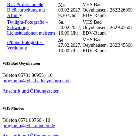
BU: Professionelle
Mi.
VHS Bad
Bildbearbeitung mit
03.02.2027,
Oeynhausen,
262B26009
Affinity
9.30 Uhr
EDV-Raum
Twilight-Fotografie –
Sa.
VHS Bad
Schwierige
20.02.2027,
Oeynhausen,
262B45607
Lichtsituationen meistern
16.00 Uhr
EDV-Raum
Sa.
VHS Bad
iPhone-Fotografie -
27.02.2027,
Oeynhausen,
262B45608
Vertiefung
10.00 Uhr
EDV-Raum
VHS Bad Oeynhausen
Telefon 05731 86955 - 10
programm@vhs-badoeynhausen.de
Anschrift und Öffnungszeiten
VHS Minden
Telefon 0571 83766 - 10
programm@vhs-minden.de
Anschrift und Öffnungszeiten