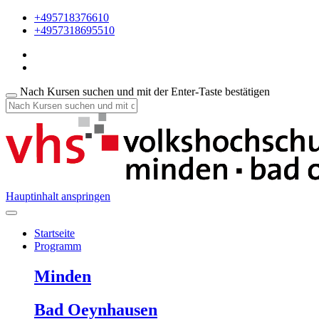
+495718376610
+4957318695510
Nach Kursen suchen und mit der Enter-Taste bestätigen
Hauptinhalt anspringen
Startseite
Programm
Minden
Bad Oeynhausen