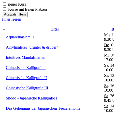
neuer Kurs
Kurse mit freien Plätzen
Auswahl filtern
Filter leeren
–
Titel
B
Mo.
1
Aquarellmalerei I
9.30 
Do.
01
Acrylmalerei "drunter & drüber"
9.30 
Mi.
04
Intuitives Mandalamalen
17.00
Sa.
14
Chinesische Kalligrafie I
10.00
Sa.
12
Chinesische Kalligrafie II
10.00
Sa.
16
Chinesische Kalligrafie III
10.00
Sa.
26
Shodo - Japanische Kalligrafie I
9.45 
Sa.
14
Das Geheimnis der Japanischen Teezeremonie
10.00