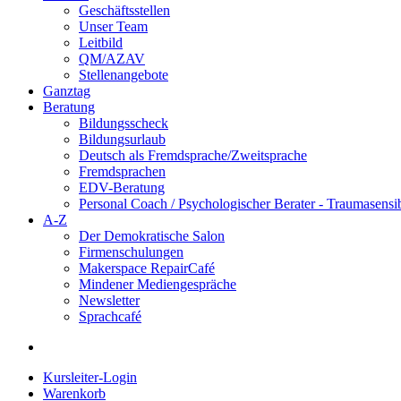
Geschäftsstellen
Unser Team
Leitbild
QM/AZAV
Stellenangebote
Ganztag
Beratung
Bildungsscheck
Bildungsurlaub
Deutsch als Fremdsprache/Zweitsprache
Fremdsprachen
EDV-Beratung
Personal Coach / Psychologischer Berater - Traumasensi
A-Z
Der Demokratische Salon
Firmenschulungen
Makerspace RepairCafé
Mindener Mediengespräche
Newsletter
Sprachcafé
Kursleiter-Login
Warenkorb