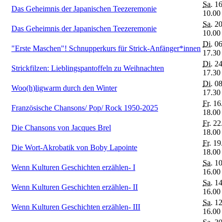
Sa.
16
Das Geheimnis der Japanischen Teezeremonie
10.00
Sa.
20
Das Geheimnis der Japanischen Teezeremonie
10.00
Di.
06
"Erste Maschen"! Schnupperkurs für Strick-Anfänger*innen
17.30
Di.
24
Strickfilzen: Lieblingspantoffeln zu Weihnachten
17.30
Di.
08
Woo(h)ligwarm durch den Winter
17.30
Fr.
16.
Französische Chansons/ Pop/ Rock 1950-2025
18.00
Fr.
22.
Die Chansons von Jacques Brel
18.00
Fr.
19.
Die Wort-Akrobatik von Boby Lapointe
18.00
Sa.
10
Wenn Kulturen Geschichten erzählen- I
16.00
Sa.
14
Wenn Kulturen Geschichten erzählen- II
16.00
Sa.
12
Wenn Kulturen Geschichten erzählen- III
16.00