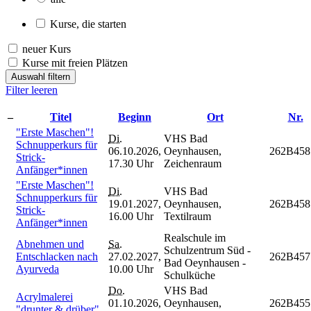
Kurse, die starten
neuer Kurs
Kurse mit freien Plätzen
Auswahl filtern
Filter leeren
–
Titel
Beginn
Ort
Nr.
"Erste Maschen"!
Di.
VHS Bad
Schnupperkurs für
06.10.2026,
Oeynhausen,
262B458
Strick-
17.30 Uhr
Zeichenraum
Anfänger*innen
"Erste Maschen"!
Di.
VHS Bad
Schnupperkurs für
19.01.2027,
Oeynhausen,
262B458
Strick-
16.00 Uhr
Textilraum
Anfänger*innen
Realschule im
Abnehmen und
Sa.
Schulzentrum Süd -
Entschlacken nach
27.02.2027,
262B457
Bad Oeynhausen -
Ayurveda
10.00 Uhr
Schulküche
Do.
VHS Bad
Acrylmalerei
01.10.2026,
Oeynhausen,
262B455
"drunter & drüber"