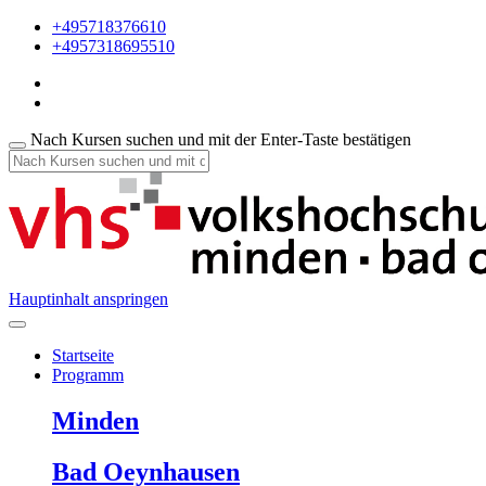
+495718376610
+4957318695510
Nach Kursen suchen und mit der Enter-Taste bestätigen
Hauptinhalt anspringen
Startseite
Programm
Minden
Bad Oeynhausen