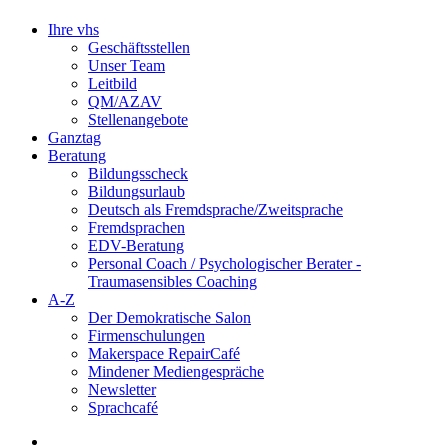
Ihre vhs
Geschäftsstellen
Unser Team
Leitbild
QM/AZAV
Stellenangebote
Ganztag
Beratung
Bildungsscheck
Bildungsurlaub
Deutsch als Fremdsprache/Zweitsprache
Fremdsprachen
EDV-Beratung
Personal Coach / Psychologischer Berater -
Traumasensibles Coaching
A-Z
Der Demokratische Salon
Firmenschulungen
Makerspace RepairCafé
Mindener Mediengespräche
Newsletter
Sprachcafé