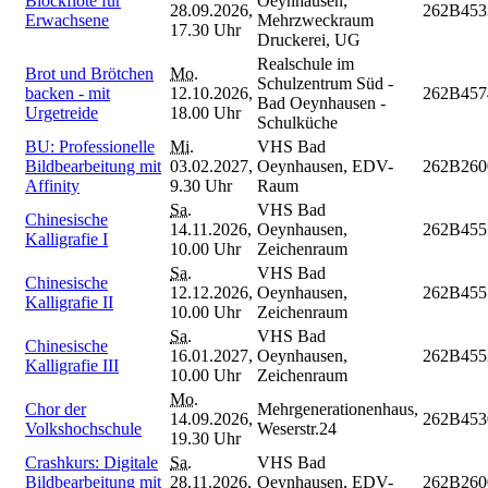
Blockflöte für
Oeynhausen,
28.09.2026,
262B453
Erwachsene
Mehrzweckraum
17.30 Uhr
Druckerei, UG
Realschule im
Brot und Brötchen
Mo.
Schulzentrum Süd -
backen - mit
12.10.2026,
262B457
Bad Oeynhausen -
Urgetreide
18.00 Uhr
Schulküche
BU: Professionelle
Mi.
VHS Bad
Bildbearbeitung mit
03.02.2027,
Oeynhausen, EDV-
262B260
Affinity
9.30 Uhr
Raum
Sa.
VHS Bad
Chinesische
14.11.2026,
Oeynhausen,
262B455
Kalligrafie I
10.00 Uhr
Zeichenraum
Sa.
VHS Bad
Chinesische
12.12.2026,
Oeynhausen,
262B455
Kalligrafie II
10.00 Uhr
Zeichenraum
Sa.
VHS Bad
Chinesische
16.01.2027,
Oeynhausen,
262B455
Kalligrafie III
10.00 Uhr
Zeichenraum
Mo.
Chor der
Mehrgenerationenhaus,
14.09.2026,
262B453
Volkshochschule
Weserstr.24
19.30 Uhr
Crashkurs: Digitale
Sa.
VHS Bad
Bildbearbeitung mit
28.11.2026,
Oeynhausen, EDV-
262B260