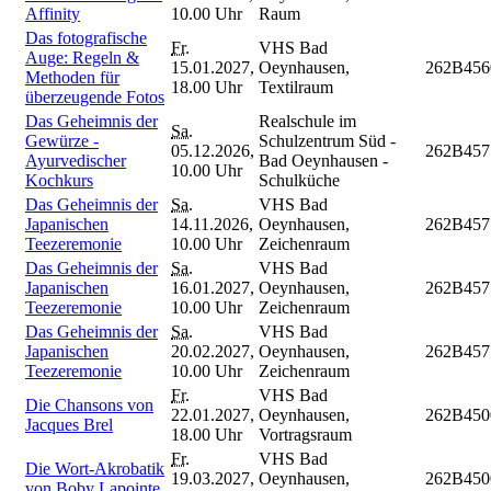
Affinity
10.00 Uhr
Raum
Das fotografische
Fr.
VHS Bad
Auge: Regeln &
15.01.2027,
Oeynhausen,
262B456
Methoden für
18.00 Uhr
Textilraum
überzeugende Fotos
Das Geheimnis der
Realschule im
Sa.
Gewürze -
Schulzentrum Süd -
05.12.2026,
262B457
Ayurvedischer
Bad Oeynhausen -
10.00 Uhr
Kochkurs
Schulküche
Das Geheimnis der
Sa.
VHS Bad
Japanischen
14.11.2026,
Oeynhausen,
262B457
Teezeremonie
10.00 Uhr
Zeichenraum
Das Geheimnis der
Sa.
VHS Bad
Japanischen
16.01.2027,
Oeynhausen,
262B457
Teezeremonie
10.00 Uhr
Zeichenraum
Das Geheimnis der
Sa.
VHS Bad
Japanischen
20.02.2027,
Oeynhausen,
262B457
Teezeremonie
10.00 Uhr
Zeichenraum
Fr.
VHS Bad
Die Chansons von
22.01.2027,
Oeynhausen,
262B450
Jacques Brel
18.00 Uhr
Vortragsraum
Fr.
VHS Bad
Die Wort-Akrobatik
19.03.2027,
Oeynhausen,
262B450
von Boby Lapointe