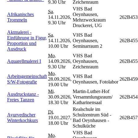
9.30 Uhr
Zeichenraum
VHS Bad
Sa.
Afrikanisches
Oeynhausen,
14.11.2026,
262B453
Trommeln
Mehrzweckraum
9.30 Uhr
Druckerei, UG
Aktmalerei -
Sa.
VHS Bad
Einführung in Figur,
14.11.2026,
Oeynhausen,
262B455
Proportion und
10.00 Uhr
Seminarraum 2
Ausdruck
Mo.
VHS Bad
Aquarellmalerei I
14.09.2026,
Oeynhausen,
262B455
9.30 Uhr
Zeichenraum
Mo.
Arbeitsgemeinschaft
VHS Bad
28.09.2026,
262B459
S/W-Fotografie
Oeynhausen, Fotolabor
19.00 Uhr
Mi.
Martin-Luther-Hof
Ausdruckstanz -
30.09.2026,
Versammlungsraum/
262B454
Freies Tanzen
18.30 Uhr
Katharinensaal
Realschule im
Di.
Ayurvedischer
Schulzentrum Süd -
19.01.2027,
262B457
Winterkochkurs
Bad Oeynhausen -
18.00 Uhr
Schulküche
VHS Bad
Mo.