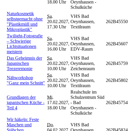
18.00 Uhr
Oeynhausen -
Schulküche
Naturkosmetik
Sa.
VHS Bad
selbstgemacht ohne
20.02.2027,
Oeynhausen,
262B45550
"Plastikmüll und
17.30 Uhr
Textilraum
Mikroplastik"
Twilight-Fotografie
Sa.
VHS Bad
– Schwierige
20.02.2027,
Oeynhausen,
262B45607
Lichtsituationen
16.00 Uhr
EDV-Raum
meistern
Das Geheimnis der
Sa.
VHS Bad
Japanischen
20.02.2027,
Oeynhausen,
262B45759
Teezeremonie
10.00 Uhr
Zeichenraum
Sa.
VHS Bad
Nähworkshop
20.02.2027,
Oeynhausen,
262B45802
"Ganz mein Schnitt"
10.00 Uhr
Textilraum
Realschule im
Grundlagen der
Mi.
Schulzentrum Süd
japanischen Küche -
17.02.2027,
- Bad
262B45754
Teil 4
18.00 Uhr
Oeynhausen -
Schulküche
Wir häkeln: Feste
Maschen und
Do.
VHS Bad
Stäbchen
04.02.2027,
Oeynhausen,
262B45824