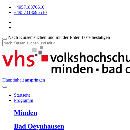
+495718376610
+4957318695510
Nach Kursen suchen und mit der Enter-Taste bestätigen
Hauptinhalt anspringen
Startseite
Programm
Minden
Bad Oeynhausen