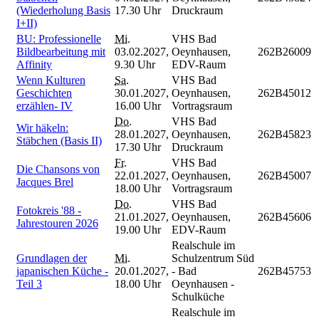
(Wiederholung Basis
17.30 Uhr
Druckraum
I+II)
BU: Professionelle
Mi.
VHS Bad
Bildbearbeitung mit
03.02.2027,
Oeynhausen,
262B26009
Affinity
9.30 Uhr
EDV-Raum
Wenn Kulturen
Sa.
VHS Bad
Geschichten
30.01.2027,
Oeynhausen,
262B45012
erzählen- IV
16.00 Uhr
Vortragsraum
Do.
VHS Bad
Wir häkeln:
28.01.2027,
Oeynhausen,
262B45823
Stäbchen (Basis II)
17.30 Uhr
Druckraum
Fr.
VHS Bad
Die Chansons von
22.01.2027,
Oeynhausen,
262B45007
Jacques Brel
18.00 Uhr
Vortragsraum
Do.
VHS Bad
Fotokreis '88 -
21.01.2027,
Oeynhausen,
262B45606
Jahrestouren 2026
19.00 Uhr
EDV-Raum
Realschule im
Grundlagen der
Mi.
Schulzentrum Süd
japanischen Küche -
20.01.2027,
- Bad
262B45753
Teil 3
18.00 Uhr
Oeynhausen -
Schulküche
Realschule im