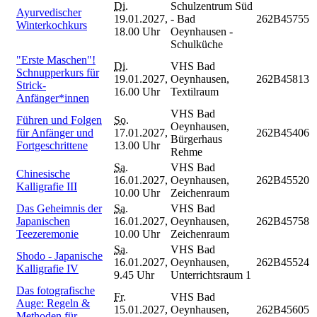
Di.
Schulzentrum Süd
Ayurvedischer
19.01.2027,
- Bad
262B45755
Winterkochkurs
18.00 Uhr
Oeynhausen -
Schulküche
"Erste Maschen"!
Di.
VHS Bad
Schnupperkurs für
19.01.2027,
Oeynhausen,
262B45813
Strick-
16.00 Uhr
Textilraum
Anfänger*innen
VHS Bad
Führen und Folgen
So.
Oeynhausen,
für Anfänger und
17.01.2027,
262B45406
Bürgerhaus
Fortgeschrittene
13.00 Uhr
Rehme
Sa.
VHS Bad
Chinesische
16.01.2027,
Oeynhausen,
262B45520
Kalligrafie III
10.00 Uhr
Zeichenraum
Das Geheimnis der
Sa.
VHS Bad
Japanischen
16.01.2027,
Oeynhausen,
262B45758
Teezeremonie
10.00 Uhr
Zeichenraum
Sa.
VHS Bad
Shodo - Japanische
16.01.2027,
Oeynhausen,
262B45524
Kalligrafie IV
9.45 Uhr
Unterrichtsraum 1
Das fotografische
Fr.
VHS Bad
Auge: Regeln &
15.01.2027,
Oeynhausen,
262B45605
Methoden für