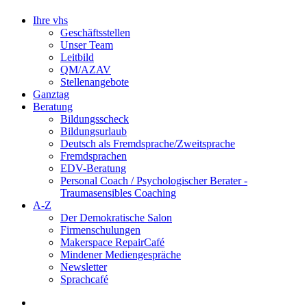
Ihre vhs
Geschäftsstellen
Unser Team
Leitbild
QM/AZAV
Stellenangebote
Ganztag
Beratung
Bildungsscheck
Bildungsurlaub
Deutsch als Fremdsprache/Zweitsprache
Fremdsprachen
EDV-Beratung
Personal Coach / Psychologischer Berater -
Traumasensibles Coaching
A-Z
Der Demokratische Salon
Firmenschulungen
Makerspace RepairCafé
Mindener Mediengespräche
Newsletter
Sprachcafé