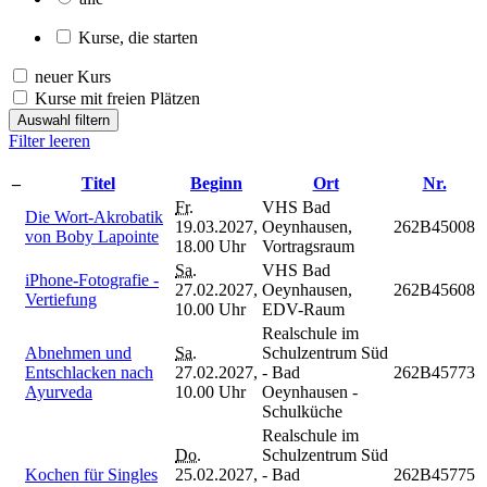
Kurse, die starten
neuer Kurs
Kurse mit freien Plätzen
Auswahl filtern
Filter leeren
–
Titel
Beginn
Ort
Nr.
Fr.
VHS Bad
Die Wort-Akrobatik
19.03.2027,
Oeynhausen,
262B45008
von Boby Lapointe
18.00 Uhr
Vortragsraum
Sa.
VHS Bad
iPhone-Fotografie -
27.02.2027,
Oeynhausen,
262B45608
Vertiefung
10.00 Uhr
EDV-Raum
Realschule im
Abnehmen und
Sa.
Schulzentrum Süd
Entschlacken nach
27.02.2027,
- Bad
262B45773
Ayurveda
10.00 Uhr
Oeynhausen -
Schulküche
Realschule im
Do.
Schulzentrum Süd
Kochen für Singles
25.02.2027,
- Bad
262B45775