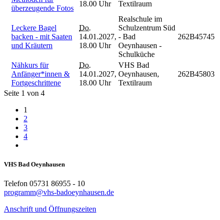
18.00 Uhr
Textilraum
überzeugende Fotos
Realschule im
Leckere Bagel
Do.
Schulzentrum Süd
backen - mit Saaten
14.01.2027,
- Bad
262B45745
und Kräutern
18.00 Uhr
Oeynhausen -
Schulküche
Nähkurs für
Do.
VHS Bad
Anfänger*innen &
14.01.2027,
Oeynhausen,
262B45803
Fortgeschrittene
18.00 Uhr
Textilraum
Seite 1 von 4
1
2
3
4
VHS Bad Oeynhausen
Telefon 05731 86955 - 10
programm@vhs-badoeynhausen.de
Anschrift und Öffnungszeiten