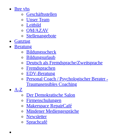
Ihre vhs
Geschäftsstellen
Unser Team
Leitbild
QM/AZAV
Stellenangebote
Ganztag
Beratung
Bildungsscheck
Bildungsurlaub
Deutsch als Fremdsprache/Zweitsprache
Fremdsprachen
EDV-Beratung
Personal Coach / Psychologischer Berater -
Traumasensibles Coaching
A-Z
Der Demokratische Salon
Firmenschulungen
Makerspace RepairCafé
Mindener Mediengespräche
Newsletter
Sprachcafé