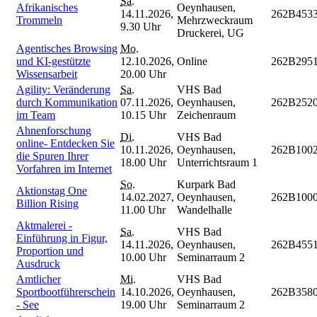
Sa.
Afrikanisches
Oeynhausen,
14.11.2026,
262B453
Trommeln
Mehrzweckraum
9.30 Uhr
Druckerei, UG
Agentisches Browsing
Mo.
und KI-gestützte
12.10.2026,
Online
262B295
Wissensarbeit
20.00 Uhr
Agility: Veränderung
Sa.
VHS Bad
durch Kommunikation
07.11.2026,
Oeynhausen,
262B252
im Team
10.15 Uhr
Zeichenraum
Ahnenforschung
Di.
VHS Bad
online- Entdecken Sie
10.11.2026,
Oeynhausen,
262B100
die Spuren Ihrer
18.00 Uhr
Unterrichtsraum 1
Vorfahren im Internet
So.
Kurpark Bad
Aktionstag One
14.02.2027,
Oeynhausen,
262B100
Billion Rising
11.00 Uhr
Wandelhalle
Aktmalerei -
Sa.
VHS Bad
Einführung in Figur,
14.11.2026,
Oeynhausen,
262B455
Proportion und
10.00 Uhr
Seminarraum 2
Ausdruck
Amtlicher
Mi.
VHS Bad
Sportbootführerschein
14.10.2026,
Oeynhausen,
262B358
- See
19.00 Uhr
Seminarraum 2