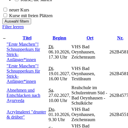
neuer Kurs
Kurse mit freien Plätzen
Auswahl filtern
Filter leeren
–
Titel
Beginn
Ort
Nr.
"Erste Maschen"!
Di.
VHS Bad
Schnupperkurs für
06.10.2026,
Oeynhausen,
262B458
Strick-
17.30 Uhr
Zeichenraum
Anfänger*innen
"Erste Maschen"!
Di.
VHS Bad
Schnupperkurs für
19.01.2027,
Oeynhausen,
262B458
Strick-
16.00 Uhr
Textilraum
Anfänger*innen
Realschule im
Abnehmen und
Sa.
Schulzentrum Süd -
Entschlacken nach
27.02.2027,
262B457
Bad Oeynhausen -
Ayurveda
10.00 Uhr
Schulküche
Do.
VHS Bad
Acrylmalerei "drunter
01.10.2026,
Oeynhausen,
262B455
& drüber"
9.30 Uhr
Zeichenraum
VHS Bad