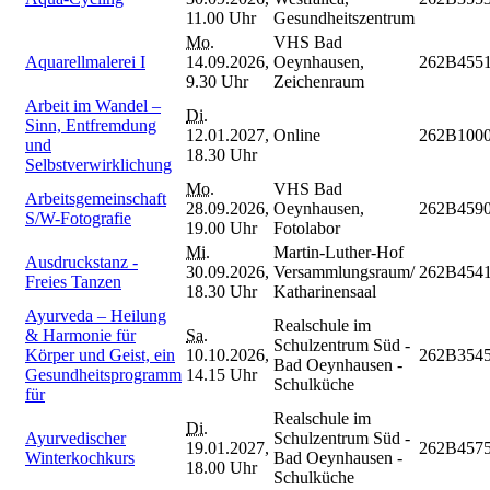
11.00 Uhr
Gesundheitszentrum
Mo.
VHS Bad
Aquarellmalerei I
14.09.2026,
Oeynhausen,
262B455
9.30 Uhr
Zeichenraum
Arbeit im Wandel –
Di.
Sinn, Entfremdung
12.01.2027,
Online
262B100
und
18.30 Uhr
Selbstverwirklichung
Mo.
VHS Bad
Arbeitsgemeinschaft
28.09.2026,
Oeynhausen,
262B459
S/W-Fotografie
19.00 Uhr
Fotolabor
Mi.
Martin-Luther-Hof
Ausdruckstanz -
30.09.2026,
Versammlungsraum/
262B454
Freies Tanzen
18.30 Uhr
Katharinensaal
Ayurveda – Heilung
Realschule im
& Harmonie für
Sa.
Schulzentrum Süd -
Körper und Geist, ein
10.10.2026,
262B354
Bad Oeynhausen -
Gesundheitsprogramm
14.15 Uhr
Schulküche
für
Realschule im
Di.
Ayurvedischer
Schulzentrum Süd -
19.01.2027,
262B457
Winterkochkurs
Bad Oeynhausen -
18.00 Uhr
Schulküche