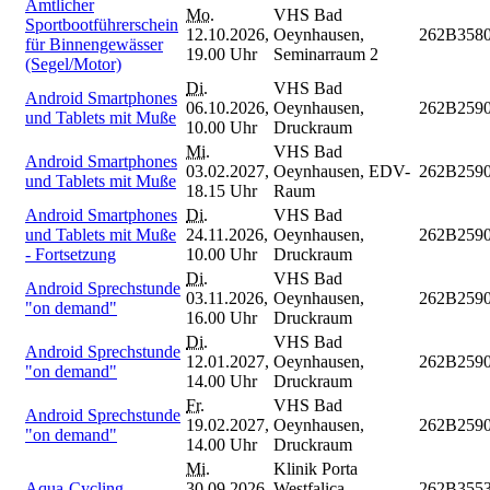
Amtlicher
Mo.
VHS Bad
Sportbootführerschein
12.10.2026,
Oeynhausen,
262B358
für Binnengewässer
19.00 Uhr
Seminarraum 2
(Segel/Motor)
Di.
VHS Bad
Android Smartphones
06.10.2026,
Oeynhausen,
262B259
und Tablets mit Muße
10.00 Uhr
Druckraum
Mi.
VHS Bad
Android Smartphones
03.02.2027,
Oeynhausen, EDV-
262B259
und Tablets mit Muße
18.15 Uhr
Raum
Android Smartphones
Di.
VHS Bad
und Tablets mit Muße
24.11.2026,
Oeynhausen,
262B259
- Fortsetzung
10.00 Uhr
Druckraum
Di.
VHS Bad
Android Sprechstunde
03.11.2026,
Oeynhausen,
262B259
"on demand"
16.00 Uhr
Druckraum
Di.
VHS Bad
Android Sprechstunde
12.01.2027,
Oeynhausen,
262B259
"on demand"
14.00 Uhr
Druckraum
Fr.
VHS Bad
Android Sprechstunde
19.02.2027,
Oeynhausen,
262B259
"on demand"
14.00 Uhr
Druckraum
Mi.
Klinik Porta
Aqua-Cycling
30.09.2026,
Westfalica,
262B355