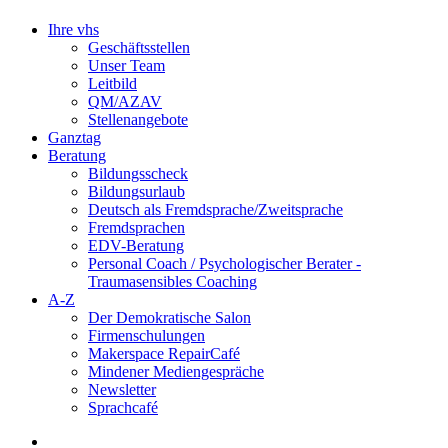
Ihre vhs
Geschäftsstellen
Unser Team
Leitbild
QM/AZAV
Stellenangebote
Ganztag
Beratung
Bildungsscheck
Bildungsurlaub
Deutsch als Fremdsprache/Zweitsprache
Fremdsprachen
EDV-Beratung
Personal Coach / Psychologischer Berater -
Traumasensibles Coaching
A-Z
Der Demokratische Salon
Firmenschulungen
Makerspace RepairCafé
Mindener Mediengespräche
Newsletter
Sprachcafé