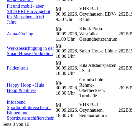
Fit und mobil - aber
Mi.
VHS Bad
SICHER! Ein Angebot
30.09.2026,
Oeynhausen, EDV-
262B1
für Menschen ab 60
9.30 Uhr
Raum
Jahre
Mi.
Klinik Porta
Aqua-Cycling
30.09.2026,
Westfalica,
262B3
11.00 Uhr
Gesundheitszentrum
Mi.
Werksbesichtigung in der
30.09.2026,
Smart House Löhne
262B1
Smart House Produktion
18.00 Uhr
Mi.
Kita Altstadtspatzen
Feldenkrais
30.09.2026,
262B3
- Saal
18.30 Uhr
Grundschule
Mi.
Happy Hoop - Hula
Rehme-
30.09.2026,
262B3
Hoop & Fitness
Oberbecksen,
18.30 Uhr
Turnhalle
Infoabend
Mi.
VHS Bad
Sportbootführerschein -
30.09.2026,
Oeynhausen,
262B3
Binnen und
18.30 Uhr
Seminarraum 2
Sportküstenschifferschein
Seite 3 von 16