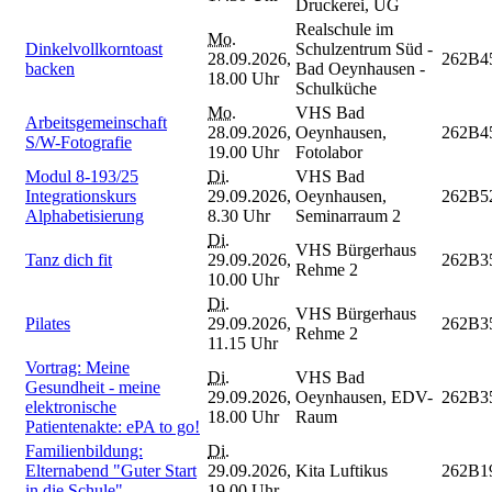
Druckerei, UG
Realschule im
Mo.
Dinkelvollkorntoast
Schulzentrum Süd -
28.09.2026,
262B4
backen
Bad Oeynhausen -
18.00 Uhr
Schulküche
Mo.
VHS Bad
Arbeitsgemeinschaft
28.09.2026,
Oeynhausen,
262B4
S/W-Fotografie
19.00 Uhr
Fotolabor
Modul 8-193/25
Di.
VHS Bad
Integrationskurs
29.09.2026,
Oeynhausen,
262B5
Alphabetisierung
8.30 Uhr
Seminarraum 2
Di.
VHS Bürgerhaus
Tanz dich fit
29.09.2026,
262B3
Rehme 2
10.00 Uhr
Di.
VHS Bürgerhaus
Pilates
29.09.2026,
262B3
Rehme 2
11.15 Uhr
Vortrag: Meine
Di.
VHS Bad
Gesundheit - meine
29.09.2026,
Oeynhausen, EDV-
262B3
elektronische
18.00 Uhr
Raum
Patientenakte: ePA to go!
Familienbildung:
Di.
Elternabend "Guter Start
29.09.2026,
Kita Luftikus
262B1
in die Schule"
19.00 Uhr