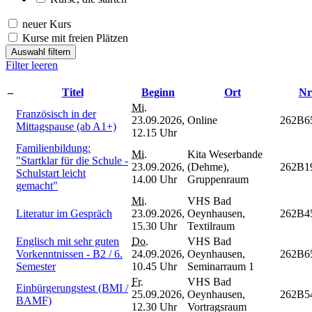
neuer Kurs
Kurse mit freien Plätzen
Auswahl filtern
Filter leeren
–
Titel
Beginn
Ort
Nr
Mi.
Französisch in der
23.09.2026,
Online
262B6
Mittagspause (ab A1+)
12.15 Uhr
Familienbildung:
Mi.
Kita Weserbande
"Startklar für die Schule -
23.09.2026,
(Dehme),
262B1
Schulstart leicht
14.00 Uhr
Gruppenraum
gemacht"
Mi.
VHS Bad
Literatur im Gespräch
23.09.2026,
Oeynhausen,
262B4
15.30 Uhr
Textilraum
Englisch mit sehr guten
Do.
VHS Bad
Vorkenntnissen - B2 / 6.
24.09.2026,
Oeynhausen,
262B6
Semester
10.45 Uhr
Seminarraum 1
Fr.
VHS Bad
Einbürgerungstest (BMI /
25.09.2026,
Oeynhausen,
262B5
BAMF)
12.30 Uhr
Vortragsraum