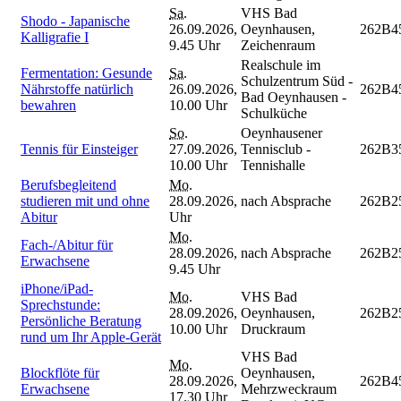
Sa.
VHS Bad
Shodo - Japanische
26.09.2026,
Oeynhausen,
262B4
Kalligrafie I
9.45 Uhr
Zeichenraum
Realschule im
Fermentation: Gesunde
Sa.
Schulzentrum Süd -
Nährstoffe natürlich
26.09.2026,
262B4
Bad Oeynhausen -
bewahren
10.00 Uhr
Schulküche
So.
Oeynhausener
Tennis für Einsteiger
27.09.2026,
Tennisclub -
262B3
10.00 Uhr
Tennishalle
Berufsbegleitend
Mo.
studieren mit und ohne
28.09.2026,
nach Absprache
262B2
Abitur
Uhr
Mo.
Fach-/Abitur für
28.09.2026,
nach Absprache
262B2
Erwachsene
9.45 Uhr
iPhone/iPad-
Mo.
VHS Bad
Sprechstunde:
28.09.2026,
Oeynhausen,
262B2
Persönliche Beratung
10.00 Uhr
Druckraum
rund um Ihr Apple-Gerät
VHS Bad
Mo.
Blockflöte für
Oeynhausen,
28.09.2026,
262B4
Erwachsene
Mehrzweckraum
17.30 Uhr